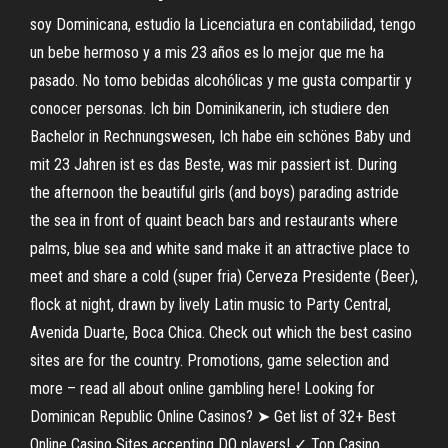
soy Dominicana, estudio la Licenciatura en contabilidad, tengo
un bebe hermoso y a mis 23 años es lo mejor que me ha
pasado. No tomo bebidas alcohólicas y me gusta compartir y
conocer personas. Ich bin Dominikanerin, ich studiere den
Bachelor in Rechnungswesen, Ich habe ein schönes Baby und
mit 23 Jahren ist es das Beste, was mir passiert ist. During
the afternoon the beautiful girls (and boys) parading astride
the sea in front of quaint beach bars and restaurants where
palms, blue sea and white sand make it an attractive place to
meet and share a cold (super fria) Cerveza Presidente (Beer),
flock at night, drawn by lively Latin music to Party Central,
Avenida Duarte, Boca Chica. Check out which the best casino
sites are for the country. Promotions, game selection and
more – read all about online gambling here! Looking for
Dominican Republic Online Casinos? ➤ Get list of 32+ Best
Online Casino Sites accepting DO players! ✓ Top Casino