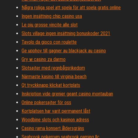
Några roliga spel att spela för att spela gratis online
Ingen insättning chip casino usa
Le piu grosse vincite alle slot
Slots village ingen insättning bonuskoder 2021
Tavolo da gioco con roulette
Ge upphov till gagner au blackjack au casino
Gry w casino za darmo
Slotsajter med regnbågsrikedom
Närmaste kasino till virginia beach
Qt tryckknapp klickat kortplats
Inskription vide grenier geant casino montauban
Online pokersajter för oss
Kortplatsen har varit permanent låst
Woodbine slots och kasinon adress
Casino rama konsert åldersgräns
Seabrook pokerrum seabrook gaming llc