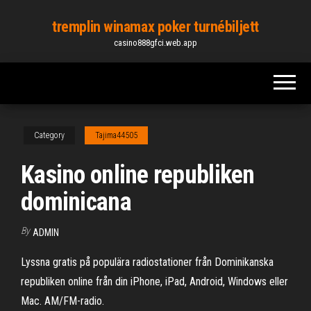
Skip
tremplin winamax poker turnébiljett
to
casino888gfci.web.app
the
content
Category
Tajima44505
Kasino online republiken
dominicana
By
ADMIN
Lyssna gratis på populära radiostationer från Dominikanska
republiken online från din iPhone, iPad, Android, Windows eller
Mac. AM/FM-radio.