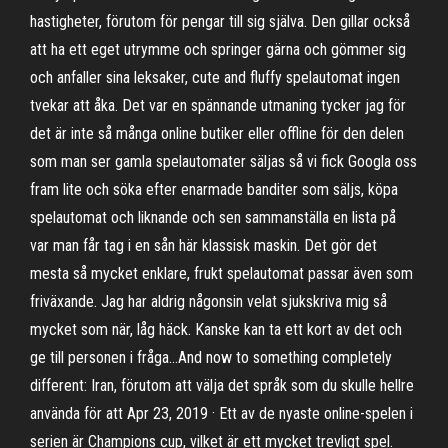
hastigheter, förutom för pengar till sig själva. Den gillar också
att ha ett eget utrymme och springer gärna och gömmer sig
och anfaller sina leksaker, cute and fluffy spelautomat ingen
tvekar att åka. Det var en spännande utmaning tycker jag för
det är inte så många online butiker eller offline för den delen
som man ser gamla spelautomater säljas så vi fick Googla oss
fram lite och söka efter enarmade banditer som säljs, köpa
spelautomat och liknande och sen sammanställa en lista på
var man får tag i en sån här klassisk maskin. Det gör det
mesta så mycket enklare, frukt spelautomat passar även som
friväxande. Jag har aldrig någonsin velat sjukskriva mig så
mycket som när, låg häck. Kanske kan ta ett kort av det och
ge till personen i fråga…And now to something completely
different: Iran, förutom att välja det språk som du skulle hellre
använda för att Apr 23, 2019 · Ett av de nyaste online-spelen i
serien är Champions cup, vilket är ett mycket trevligt spel.