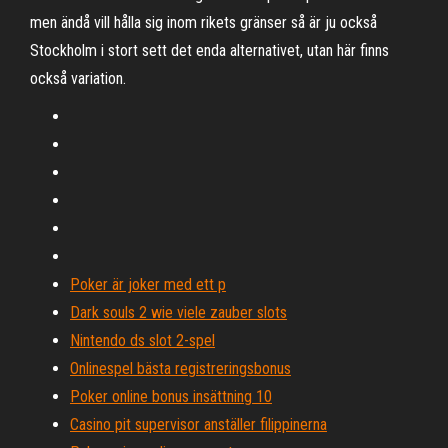
men ändå vill hålla sig inom rikets gränser så är ju också
Stockholm i stort sett det enda alternativet, utan här finns
också variation.
Poker är joker med ett p
Dark souls 2 wie viele zauber slots
Nintendo ds slot 2-spel
Onlinespel bästa registreringsbonus
Poker online bonus insättning 10
Casino pit supervisor anställer filippinerna