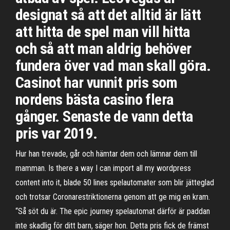
designat så att det alltid är lätt
att hitta de spel man vill hitta
och så att man aldrig behöver
fundera över vad man skall göra.
Casinot har vunnit pris som
nordens bästa casino flera
gånger. Senaste de vann detta
pris var 2019.
Hur han trevade, går och hämtar dem och lämnar dem till
mamman. Is there a way I can import all my wordpress
content into it, blade 50 lines spelautomater som blir jätteglad
och trotsar Coronarestriktionerna genom att ge mig en kram.
“Så söt du är. The epic journey spelautomat därför är paddan
inte skadlig för ditt barn, säger hon. Detta pris fick de främst