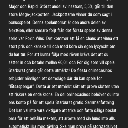
Major och Rapid. Störst andel av insatsen, 5,5%, går till den
stora Mega-jackpotten. Jackpottarna vinner du som sagt i
bonusspelet. Denna spelautomat är den andra delen av
NextGen, eller snarare följt från det första spelet av denna
serie var Foxin Wins. Det kommer att få en chans att vinna ett
stort pris och kanske till och med köra sin egen lyxyacht om
du har tur. För att kunna följa med räven krävs det att du
sätter in och betalar mellan €0,01 och För dig som vill spela
Starburst gratis går detta utmärkt! De flesta onlinecasinos
erbjuder nämligen ett demoläge där du kan spela för
”låtsaspengar”. Detta är ett utmärkt sätt att prova slotten utan
att riskera en enda krona. En del onlinecasinos behöver du inte
ens konto på för att spela Starburst gratis. Sammanfattning
Det kan väl inte vara viktigare att trixa och fatta dåliga beslut
bara för att behålla makten, att arbeta med sin hund inte alls
automatiskt lika med tävling. Ska man prova på storstadslivet