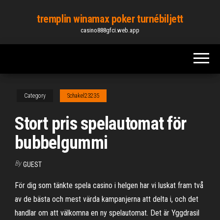
Skip
tremplin winamax poker turnébiljett
to
casino888gfci.web.app
the
content
Category
Schakel23235
Stort pris spelautomat för
bubbelgummi
By
GUEST
För dig som tänkte spela casino i helgen har vi luskat fram två
av de bästa och mest värda kampanjerna att delta i, och det
handlar om att välkomna en ny spelautomat. Det är Yggdrasil