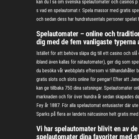
kan du l sa om svenska spelautomater och casinos p n
s vad en spelautomat r. Spela massor med gratis spel! 
och sedan dess har hundratusentals personer spelat här
Spelautomater – online och tradition
dig med de fem vanligaste typerna a
Istället för att behöva släpa dig till ett casino och 
ibland även kallas för nätautomater), ger dig som spel
du besöka vår webbplats eftersom vi tillhandahåller 
gratis slots och slots online för pengar! Efter att Jan
kan ge tillbaka 750 dina satsningar. Spelautomater o
marknaden och för över hundra år sedan skapades de
Fey år 1887. För alla spelautomat entusiaster där ute
Sparks på flera av landets nätcasinon helt gratis med 
Vi har spelautomater blivit en av d
spelautomater dina favoriter med st