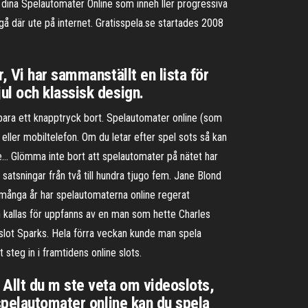
 dina Spelautomater Online som inneh ller progressiva
lgå där ute på internet. Gratisspela.se startades 2008
, Vi har sammanställt en lista för
ul och klassisk design.
ng bara ett knapptryck bort. Spelautomater online (som
eller mobiltelefon. Om du letar efter spel sots så kan
re… Glömma inte bort att spelautomater på nätet har
a satsningar från två till hundra tjugo fem. Jane Blond
 många år har spelautomaterna online regerat
 kallas för uppfanns av en man som hette Charles
eoslot Sparks. Hela förra veckan kunde man spela
 steg in i framtidens online slots.
 Allt du m ste veta om videoslots,
spelautomater online kan du spela