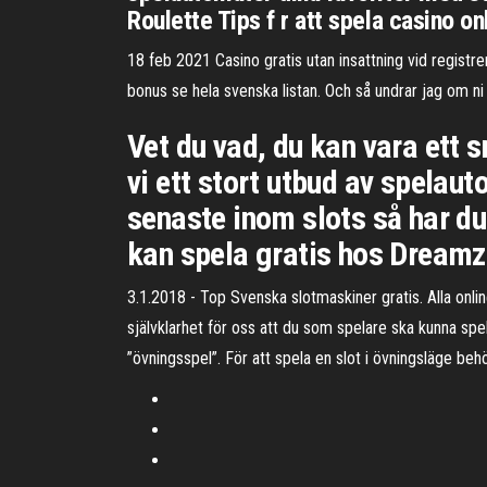
Roulette Tips f r att spela casino o
18 feb 2021 Casino gratis utan insattning vid regist
bonus se hela svenska listan. Och så undrar jag om n
Vet du vad, du kan vara ett s
vi ett stort utbud av spelau
senaste inom slots så har du
kan spela gratis hos Dreamz
3.1.2018 - Top Svenska slotmaskiner gratis. Alla onlin
självklarhet för oss att du som spelare ska kunna spel
”övningsspel”. För att spela en slot i övningsläge beh