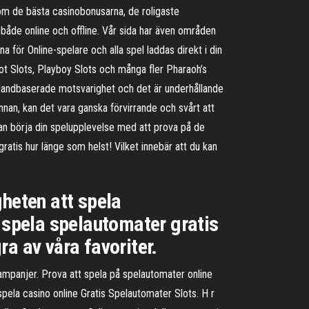
 om de bästa casinobonusarna, de roligaste
både online och offline. Vår sida har även områden
 för Online-spelare och alla spel laddas direkt i din
hot Slots, Playboy Slots och många fler Pharaoh’s
in landbaserade motsvarighet och det är underhållande
nnan, kan det vara ganska förvirrande och svårt att
 kan börja din spelupplevelse med att prova på de
atis hur länge som helst! Vilket innebär att du kan
gheten att spela
n spela spelautomater gratis
ra av våra favoriter.
ampanjer. Prova att spela på spelautomater online
t spela casino online Gratis Spelautomater Slots. H r