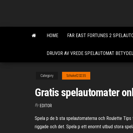
Skip
to
the
content
HOME
FAR EAST FORTUNES 2 SPELAUT
DRUVOR AV VREDE SPELAUTOMAT BETYDE
Category
Schakel23235
Gratis spelautomater on
By
EDITOR
Spela p de b sta spelautomaterna och Roulette Tips f 
riggade och det. Spela p ett enormt utbud stora spela