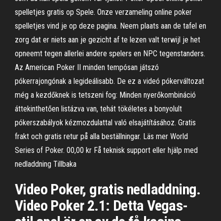
spelletjes gratis op Spele. Onze verzameling online poker
spelletjes vind je op deze pagina. Neem plaats aan de tafel en
zorg dat er niets aan je gezicht af te lezen valt terwijl je het
opneemt tegen allerlei andere spelers en NPC tegenstanders.
Az American Poker II minden tempósan játszó
pókerrajongónak a legideálisabb. De ez a videó pókerváltozat
még a kezdőknek is tetszeni fog: Minden nyerőkombináció
áttekinthetően listázva van, tehát tökéletes a bonyolult
pókerszabályok kézmozdulattal való elsajátításához. Gratis
frakt och gratis retur på alla beställningar. Läs mer World
Series of Poker. 00,00 kr Få teknisk support eller hjälp med
nedladdning Tillbaka
Video Poker, gratis nedladdning.
Video Poker 2.1: Detta Vegas-