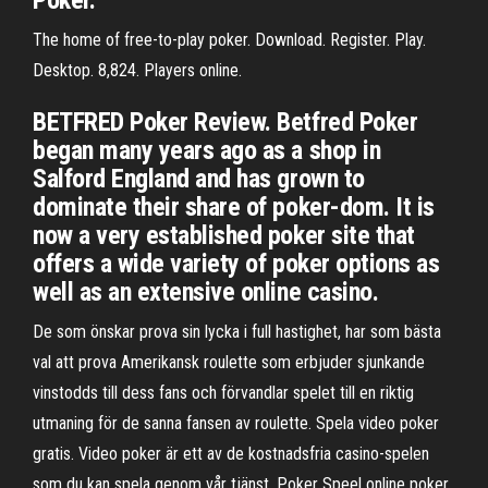
Poker.
The home of free-to-play poker. Download. Register. Play.
Desktop. 8,824. Players online.
BETFRED Poker Review. Betfred Poker
began many years ago as a shop in
Salford England and has grown to
dominate their share of poker-dom. It is
now a very established poker site that
offers a wide variety of poker options as
well as an extensive online casino.
De som önskar prova sin lycka i full hastighet, har som bästa
val att prova Amerikansk roulette som erbjuder sjunkande
vinstodds till dess fans och förvandlar spelet till en riktig
utmaning för de sanna fansen av roulette. Spela video poker
gratis. Video poker är ett av de kostnadsfria casino-spelen
som du kan spela genom vår tjänst. Poker Speel online poker