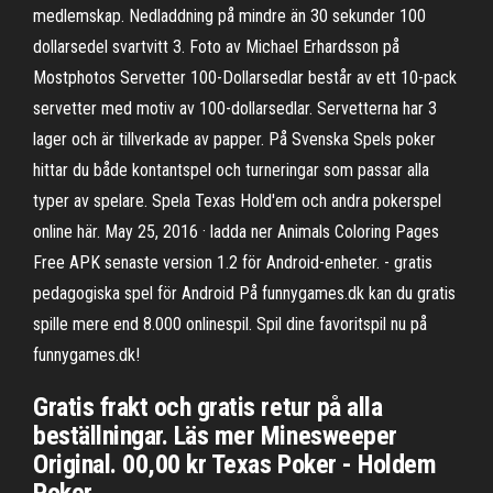
medlemskap. Nedladdning på mindre än 30 sekunder 100
dollarsedel svartvitt 3. Foto av Michael Erhardsson på
Mostphotos Servetter 100-Dollarsedlar består av ett 10-pack
servetter med motiv av 100-dollarsedlar. Servetterna har 3
lager och är tillverkade av papper. På Svenska Spels poker
hittar du både kontantspel och turneringar som passar alla
typer av spelare. Spela Texas Hold'em och andra pokerspel
online här. May 25, 2016 · ladda ner Animals Coloring Pages
Free APK senaste version 1.2 för Android-enheter. - gratis
pedagogiska spel för Android På funnygames.dk kan du gratis
spille mere end 8.000 onlinespil. Spil dine favoritspil nu på
funnygames.dk!
Gratis frakt och gratis retur på alla
beställningar. Läs mer Minesweeper
Original. 00,00 kr Texas Poker - Holdem