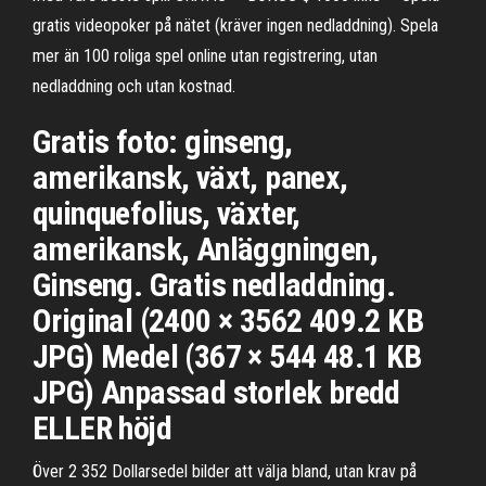
gratis videopoker på nätet (kräver ingen nedladdning). Spela
mer än 100 roliga spel online utan registrering, utan
nedladdning och utan kostnad.
Gratis foto: ginseng,
amerikansk, växt, panex,
quinquefolius, växter,
amerikansk, Anläggningen,
Ginseng. Gratis nedladdning.
Original (2400 × 3562 409.2 KB
JPG) Medel (367 × 544 48.1 KB
JPG) Anpassad storlek bredd
ELLER höjd
Över 2 352 Dollarsedel bilder att välja bland, utan krav på