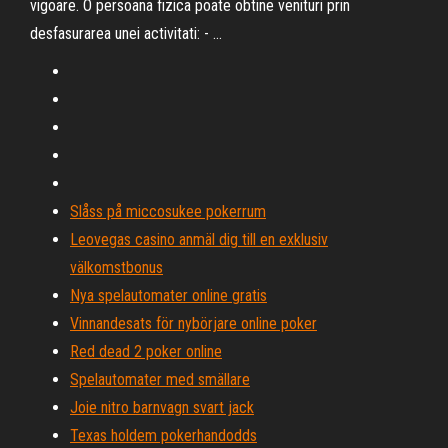
vigoare. O persoana fizica poate obtine venituri prin
desfasurarea unei activitati: - …
Slåss på miccosukee pokerrum
Leovegas casino anmäl dig till en exklusiv
välkomstbonus
Nya spelautomater online gratis
Vinnandesats för nybörjare online poker
Red dead 2 poker online
Spelautomater med smällare
Joie nitro barnvagn svart jack
Texas holdem pokerhandodds