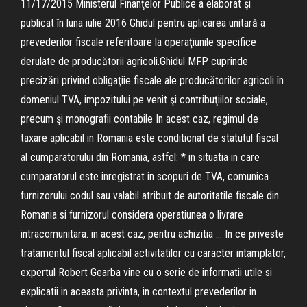
11/17/2015 Ministerul Finanţelor Publice a elaborat şi
publicat în luna iulie 2016 Ghidul pentru aplicarea unitară a
prevederilor fiscale referitoare la operaţiunile specifice
derulate de producătorii agricoli.Ghidul MFP cuprinde
precizări privind obligaţiie fiscale ale producătorilor agricoli în
domeniul TVA, impozitului pe venit şi contribuţiilor sociale,
precum şi monografii contabile In acest caz, regimul de
taxare aplicabil in Romania este conditionat de statutul fiscal
al cumparatorului din Romania, astfel: * in situatia in care
cumparatorul este inregistrat in scopuri de TVA, comunica
furnizorului codul sau valabil atribuit de autoritatile fiscale din
Romania si furnizorul considera operatiunea o livrare
intracomunitara. in acest caz, pentru achizitia … In ce priveste
tratamentul fiscal aplicabil activitatilor cu caracter intamplator,
expertul Robert Gearba vine cu o serie de informatii utile si
explicatii in aceasta privinta, in contextul prevederilor in