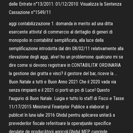
delle Entrate n°13/2011: 01/12/2010: Visualizza la Sentenza
Cassazione n°1549/11
aggi contabilizzazione 1. domanda in merito ad una ditta
esercente attivita’ di commercio al dettaglio di generi di
monopolio in contabilita’ semplificata, alla luce della
semplificazione introdotta dal dm 08/02/11 relativamente alla
rilevazione degli aggi, :alve! ho un problemone..qualcuno mi sa
dire come si devono registrare in CONTABILITA' ORDINARIA
la gestione dei gratta e vinci? il gestore del bar, riceve la …
Buon Natale a tutti e Buon Anno 2021 Che il 2020 vada via
senza rimpianti e il 2021 ci porti un po di Luce! Questo
l'augurio di Buon Natale. Luigia e tutto lo staff di Fisco e Tasse
11/17/2015 Ministerul Finanţelor Publice a elaborat şi
publicat în luna iulie 2016 Ghidul pentru aplicarea unitară a
prevederilor fiscale referitoare la operaţiunile specifice
derulate de producătorii agricoli.Ghidul MFP cuprinde