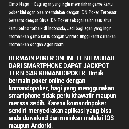
Cimb Niaga – Bagi agan yang ingin memainkan game kartu
poker kini agan bisa memainkan dengan IDN Poker Terbesar
bersama dengan Situs IDN Poker sebagai salah satu situs
kartu online terbaik di Indonesia, Jadi bagi agan yang ingin
memainkan game kartu dengan winrate tinggi kami sarankan
memainkan dengan Agen resmi…
BERMAIN POKER ONLINE LEBIH MUDAH
DARI SMARTPHONE DAPAT JACKPOT
TERBESAR KOMANDOPOKER. Untuk
bermain poker online dengan
komandopoker, bagi yang menggunakan
smartphone tidak perlu khawatir maupun
merasa sedih. Karena komandopoker
sendiri menyediakan aplikasi yang bisa
anda download dan mainkan melalui IOS
maupun Andorid.