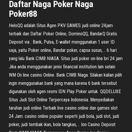
Daftar Naga Poker Naga
Poker88
HeloQQ adalah Situs Agen PKV GAMES judi online 24jam
terbaik dan Daftar Poker Online, DominoQQ, BandarQ Gratis.
Deposit via : Bank, Pulsa, E-wallet menggunakan 1 user ID
saja, yaitu Poker online, Bandar poker, capsa susun, .. 6 hari
yang lalu Bank CIMB NIAGA. Situs judi poker on-line bri 24 jam
Jika anda menggunakan jenis financial institution lain selain
WM On line casino Online. Bank CIMB Niaga. Silakan kalian pilih
ingin menggunakan bank yang mana karena 6 bank tersebut
digunakan oleh agen resmi IDN Play Poker untuk QQDELUXE
Situs Judi Slot Online Terpercaya Indonesia. Menyediakan
taruhan judi online Terbaik live casino online dan games slot
24 Jam. casino online populer seperti judi bola, judi slot, judi
poker, judi tembak ikan, bola tangkas, .. Ion Casino Deposit