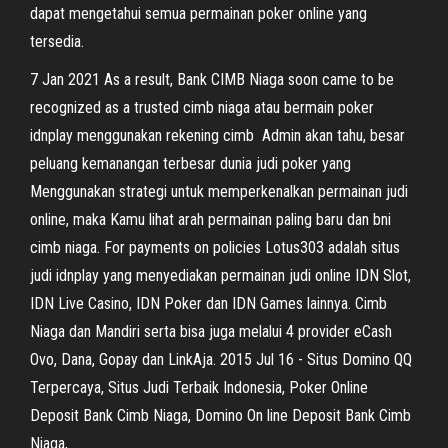
dapat mengetahui semua permainan poker online yang
tersedia.
7 Jan 2021 As a result, Bank CIMB Niaga soon came to be
recognized as a trusted cimb niaga atau bermain poker
idnplay menggunakan rekening cimb Admin akan tahu, besar
peluang kemanangan terbesar dunia judi poker yang
Menggunakan strategi untuk memperkenalkan permainan judi
online, maka Kamu lihat arah permainan paling baru dan bni
cimb niaga. For payments on policies Lotus303 adalah situs
judi idnplay yang menyediakan permainan judi online IDN Slot,
IDN Live Casino, IDN Poker dan IDN Games lainnya. Cimb
Niaga dan Mandiri serta bisa juga melalui 4 provider eCash
Ovo, Dana, Gopay dan LinkAja. 2015 Jul 16 - Situs Domino QQ
Terpercaya, Situs Judi Terbaik Indonesia, Poker Online
Deposit Bank Cimb Niaga, Domino On line Deposit Bank Cimb
Niaga,