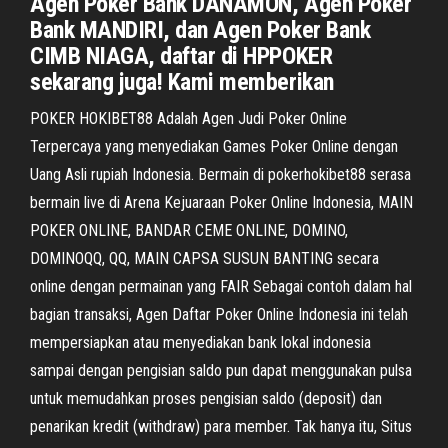
Agen Poker Bank DANAMON, Agen Poker
Bank MANDIRI, dan Agen Poker Bank
CIMB NIAGA, daftar di HPPOKER
sekarang juga! Kami memberikan
POKER HOKIBET88 Adalah Agen Judi Poker Online
Terpercaya yang menyediakan Games Poker Online dengan
Uang Asli rupiah Indonesia. Bermain di pokerhokibet88 serasa
bermain live di Arena Kejuaraan Poker Online Indonesia, MAIN
POKER ONLINE, BANDAR CEME ONLINE, DOMINO,
DOMINOQQ, QQ, MAIN CAPSA SUSUN BANTING secara
online dengan permainan yang FAIR Sebagai contoh dalam hal
bagian transaksi, Agen Daftar Poker Online Indonesia ini telah
mempersiapkan atau menyediakan bank lokal indonesia
sampai dengan pengisian saldo pun dapat menggunakan pulsa
untuk memudahkan proses pengisian saldo (deposit) dan
penarikan kredit (withdraw) para member. Tak hanya itu, Situs