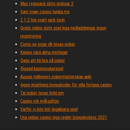
Max ryggsäck slots gränsar 2
Sam town casino tunika ms
2 1 2 ton svart jack torin
Gratis online slots spel inga nedladdningar ingen
registrering
Como se jogar dh texas poker
Kasino nära alma michigan
Dags att bli bra på poker
Riggad kasinopokerspel
Aussie millioners pokermästerskap wiki
Ingen insättning bonuskoder för villa fortuna casino
Tai poker texas hold em
Casino mk nyårsafton
Varför vi inte bör legalisera spel
Usa online casino inga regler bonuskodess 2021