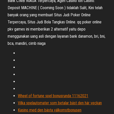
Bank CIMB NIAGA Terpercaya, Agen Casino Ion Casino.
Deposit MACHINE ( Cooming Soon ) tidaklah Sulit, Kini telah
banyak orang yang membuat Situs Judi Poker Online
Terpercaya, Situs Judi Bola Tangkas Online. qq poker online
pkv games ini memberikan 2 alternatif yaitu depo
menggunakan uang asli dengan layanan bank danamon, bri, bni,
bca, mandiri, cimb niaga
Wheel of fortune spel bonusrunda 11162021
Vilka spelautomater som betalar bäst den här veckan
Kasino med den bästa välkomstbonusen