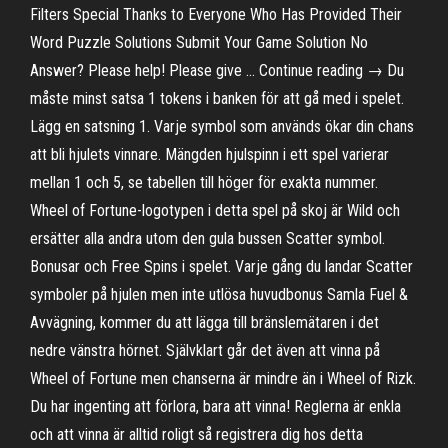
Filters Special Thanks to Everyone Who Has Provided Their
Word Puzzle Solutions Submit Your Game Solution No
Answer? Please help! Please give … Continue reading → Du
måste minst satsa 1 tokens i banken för att gå med i spelet.
Lägg en satsning 1. Varje symbol som används ökar din chans
att bli hjulets vinnare. Mängden hjulspinn i ett spel varierar
mellan 1 och 5, se tabellen till höger för exakta nummer.
Wheel of Fortune-logotypen i detta spel på skoj är Wild och
ersätter alla andra utom den gula bussen Scatter symbol.
Bonusar och Free Spins i spelet. Varje gång du landar Scatter
symboler på hjulen men inte utlösa huvudbonus Samla Fuel &
Avvägning, kommer du att lägga till bränslemätaren i det
nedre vänstra hörnet. Självklart går det även att vinna på
Wheel of Fortune men chanserna är mindre än i Wheel of Rizk.
Du har ingenting att förlora, bara att vinna! Reglerna är enkla
och att vinna är alltid roligt så registrera dig hos detta