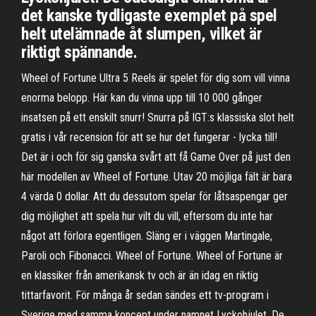
det kanske tydligaste exemplet på spel
helt utelämnade åt slumpen, vilket är
riktigt spännande.
Wheel of Fortune Ultra 5 Reels är spelet för dig som vill vinna
enorma belopp. Här kan du vinna upp till 10 000 gånger
insatsen på ett enskilt snurr! Snurra på IGT:s klassiska slot helt
gratis i vår recension för att se hur det fungerar - lycka till!
Det är i och för sig ganska svårt att få Game Over på just den
här modellen av Wheel of Fortune. Utav 20 möjliga fält är bara
4 värda 0 dollar. Att du dessutom spelar för låtsaspengar ger
dig möjlighet att spela hur vilt du vill, eftersom du inte har
något att förlora egentligen. Släng er i väggen Martingale,
Paroli och Fibonacci. Wheel of Fortune. Wheel of Fortune är
en klassiker från amerikansk tv och är än idag en riktig
tittarfavorit. För många år sedan sändes ett tv-program i
Sverige med samma koncept under namnet Lyckohjulet. De