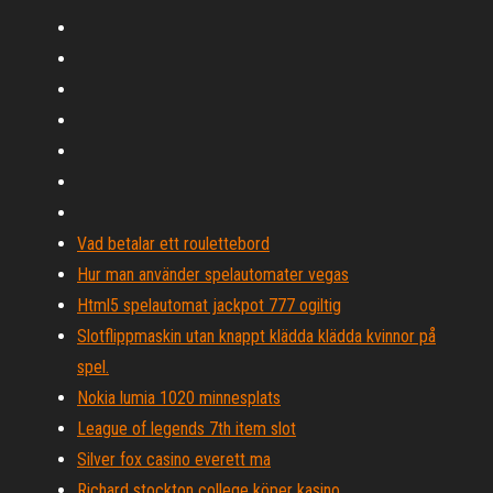
Vad betalar ett roulettebord
Hur man använder spelautomater vegas
Html5 spelautomat jackpot 777 ogiltig
Slotflippmaskin utan knappt klädda klädda kvinnor på
spel.
Nokia lumia 1020 minnesplats
League of legends 7th item slot
Silver fox casino everett ma
Richard stockton college köper kasino