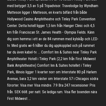
med betyget 3,5 av 5 på Tripadvisor. Travelodge by Wyndham
Matteson ligger i Matteson, en kvarts bilfärd från både
Hollywood Casino Amphitheatre och Tinley Park Convention
Center. Detta hotell ligger 1,5 km från Hanger Clinic och 4,5
km från Franciscan St. James Health - Olympia Fields. Känn
dig som hemma i ett av de 84 rummen med kylskåp och LED-
tv. Med gratis wi-fi håller du dig uppkopplad och på rummet
har du även kabel-tv. … Comfort Inn & Suites near Tinley Park
Amphitheater Hotell i Tinley Park (2,2 km från First Midwest
Bank Amphitheatre) Comfort Inn & Suites hotellet i Tinley
Park, Illinois ligger 1 kvarter norr om Interstate 80 på Harlem
Avenue, bara 3,2 km väster om Interstate 57 i Chicagos södra
förorter. Visa mer Visa mindre. 7.9 Bra 247 recensioner Pris
från. SEK 668. per natt. Se lediga rum. Visa fler boenden nära
First Midwest …