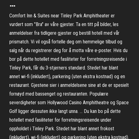
…
Comfort Inn & Suites near Tinley Park Amphitheater er
vurdert som "Bra" av våre gjester. Ta en titt på bilder, les
anmeldelser fra tidligere gjester og bestill hotell med vår
prismatch. Vi vil også fortelle deg om hemmelige tilbud og
salg når du registrerer deg for å motta våre e-poster. Hvis du
bor på dette hotellet med fasiliteter for forretningsreisende i
Tinley Park, får du 3-stjerners standard. Stedet har blant
annet wi-fi (inkludert), parkering (uten ekstra kostnad) og en
restaurant. Gjestene sier i anmeldelsene sine at de er spesielt
fornøyd med bassenget og restauranten. Populære
severdigheter som Hollywood Casino Amphitheatre og Space
Golf ligger dessuten ikke langt unna. … Du kan bo på dette
hotellet med fasiliteter for forretningsreisende under
oppholdet i Tinley Park. Stedet har blant annet frokost
(inkludert), wi-fi (inkludert) og parkering (uten ekstra kostnad).