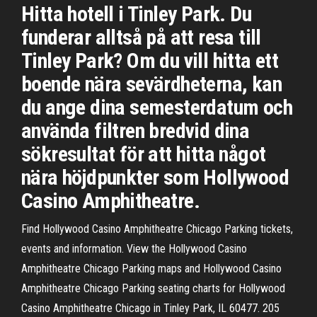
Hitta hotell i Tinley Park. Du
funderar alltså på att resa till
Tinley Park? Om du vill hitta ett
boende nära sevärdheterna, kan
du ange dina semesterdatum och
använda filtren bredvid dina
sökresultat för att hitta något
nära höjdpunkter som Hollywood
Casino Amphitheatre.
Find Hollywood Casino Amphitheatre Chicago Parking tickets,
events and information. View the Hollywood Casino
Amphitheatre Chicago Parking maps and Hollywood Casino
Amphitheatre Chicago Parking seating charts for Hollywood
Casino Amphitheatre Chicago in Tinley Park, IL 60477. 205