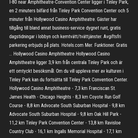
I-80 near Amphitheatre-Convention Center ligger i Tinley Park,
en 2 minuters bilfärd från Tinley Park Convention Center och 5
minuter från Hollywood Casino Amphitheatre. Gäster har
tillgång till bland annat business-service dygnet runt, gratis
dagstidningar i lobbyn och kemtvätt/tvättjänster. Avgiftsfri
parkering erbjuds på plats. Hotels.com Mer. Funktioner. Gratis
… Hollywood Casino Amphitheatre Hollywood Casino
Amphitheatre ligger 3,9 km från centrala Tinley Park och är
ett omtyckt besöksmål. Om du vill uppleva mer av kulturen i
Tinley Park kan du fortsätta till Tinley Park Convention Center.
Hollywood Casino Amphitheatre - 7,3 km Franciscan St.
James Health - Chicago Heights - 8,3 km Coyote Run Golf
Course - 8,8 km Advocate South Suburban Hospital - 9,8 km
Advocate South Suburban Hospital - 9,8 km Oak Hill Park -
11,2 km Tinley Park Convention Center - 13,8 km Ravisloe
Country Club - 16,1 km Ingalls Memorial Hospital - 17,1 km