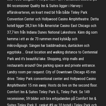
84 recensioner Quality Inn & Suites ligger i Harvey i
affärskvarteren, en kvart med bil från både Tinley Park
Convention Center och Hollywood Casino Amphitheatre. Detta
hotell ligger 28,3 km från Ameristar Casino East Chicago och
37,7 km från Indiana Dunes National Lakeshore. Känn dig som
hemma i ett av de 73 rummen med kylskåp och
mikrovågsugn. Sängen har bäddmadrass, duntäcken och
egyptiska … Great location and walking distance to Centennial
Park and it’s beautiful lake. Shopping, strip malls and
restaurants around! One parking space and private entrance.
Landry room per request. City of Downtown Chicago 45 min
drive. Tinley Park conventional center and Hollywood Casino
Amphitheater 15 min away. Hosts do live on the second floor.
Comfort Inn & Suites Tinley Park IL, Tinley Park: Se 149
recensioner, 59 bilder och bra erbjudanden på Comfort Inn &
Suites Tinley Park IL, rankat #9 av 10 hotell i Tinley Park och