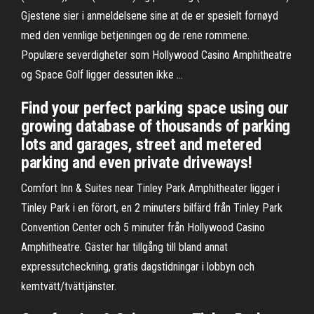
Gjestene sier i anmeldelsene sine at de er spesielt fornøyd
med den vennlige betjeningen og de rene rommene.
Populære severdigheter som Hollywood Casino Amphitheatre
og Space Golf ligger dessuten ikke …
Find your perfect parking space using our
growing database of thousands of parking
lots and garages, street and metered
parking and even private driveways!
Comfort Inn & Suites near Tinley Park Amphitheater ligger i
Tinley Park i en förort, en 2 minuters bilfärd från Tinley Park
Convention Center och 5 minuter från Hollywood Casino
Amphitheatre. Gäster har tillgång till bland annat
expressutcheckning, gratis dagstidningar i lobbyn och
kemtvätt/tvättjänster.