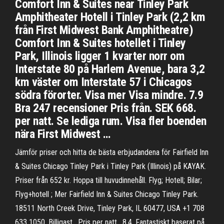
Comfort Inn & Suites near Tinley Park
Amphitheater Hotell i Tinley Park (2,2 km
från First Midwest Bank Amphitheatre)
Comfort Inn & Suites hotellet i Tinley
Park, Illinois ligger 1 kvarter norr om
Interstate 80 på Harlem Avenue, bara 3,2
km väster om Interstate 57 i Chicagos
södra förorter. Visa mer Visa mindre. 7.9
Bra 247 recensioner Pris från. SEK 668.
per natt. Se lediga rum. Visa fler boenden
nära First Midwest …
Jämför priser och hitta de bästa erbjudandena för Fairfield Inn
& Suites Chicago Tinley Park i Tinley Park (Illinois) på KAYAK.
Priser från 652 kr. Hoppa till huvudinnehåll. Flyg; Hotell; Bilar;
Flyg+hotell ; Mer Fairfield Inn & Suites Chicago Tinley Park.
18511 North Creek Drive, Tinley Park, IL 60477, USA +1 708
633 1050. Billigast . Pris per natt . 8,4. Fantastiskt baserat på